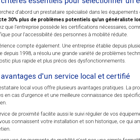
 critères essentiels pour sélectionner un e
rchez d'abord un prestataire spécialisé dans les équipements 
te 30% plus de problèmes potentiels qu'un généraliste lor
iez que l'entreprise possède les certifications nécessaires, c
fique pour l'accessibilité des personnes à mobilité réduite.
érience compte également. Une entreprise établie depuis plusi
e depuis 1998, a résolu une grande variété de problèmes tech
ostic plus rapide et plus précis des dysfonctionnements.
 avantages d'un service local et certifié
estataire local vous offre plusieurs avantages pratiques. La pr
es en cas d'urgence et une meilleure connaissance des spécifi
ien.
rvice de proximité facilite aussi le suivi régulier de vos équipe
vous connaissent votre installation et son historique, ce qui a
etien.