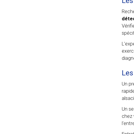
Les
Reche
détec
Vérif
spéci
L'exp
exerc
diagn
Les
Un pr
rapid
alsac
Un se
chez 
l'entr