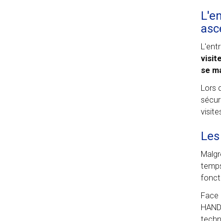
L'e
asc
L'ent
visit
se ma
Lors 
sécur
visit
Les
Malgr
temps
fonct
Face 
HANDI
techn