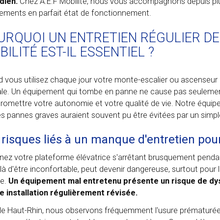
dien.
Chez A.E.F Mobilité, nous vous accompagnons depuis plu
ements en parfait état de fonctionnement.
URQUOI UN ENTRETIEN RÉGULIER D
ILITÉ EST-IL ESSENTIEL ?
 vous utilisez chaque jour votre monte-escalier ou ascenseur pr
ale. Un équipement qui tombe en panne ne cause pas seulemen
omettre votre autonomie et votre qualité de vie. Notre équipe
es pannes graves auraient souvent pu être évitées par un simple
 risques liés à un manque d'entretien pour
nez votre plateforme élévatrice s'arrêtant brusquement penda
là d'être inconfortable, peut devenir dangereuse, surtout pour
te.
Un équipement mal entretenu présente un risque de dys
e installation régulièrement révisée.
le Haut-Rhin, nous observons fréquemment l'usure prématuré