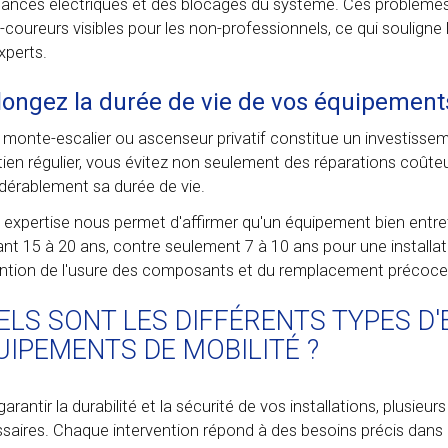
llances électriques et des blocages du système. Ces problème
-coureurs visibles pour les non-professionnels, ce qui souligne 
xperts.
longez la durée de vie de vos équipements
 monte-escalier ou ascenseur privatif constitue un investissem
tien régulier, vous évitez non seulement des réparations coût
dérablement sa durée de vie.
 expertise nous permet d'affirmer qu'un équipement bien entr
nt 15 à 20 ans, contre seulement 7 à 10 ans pour une installati
ntion de l'usure des composants et du remplacement précoce d
ELS SONT LES DIFFÉRENTS TYPES D
UIPEMENTS DE MOBILITÉ ?
arantir la durabilité et la sécurité de vos installations, plusieu
saires. Chaque intervention répond à des besoins précis dan