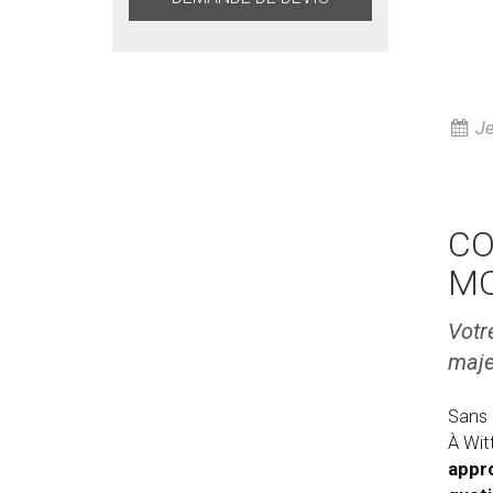
Je
CO
MO
Votr
maje
Sans 
À Wit
appro