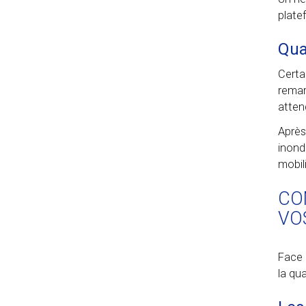
plate
Qua
Certa
remar
atten
Après
inond
mobil
CO
VO
Face 
la qua