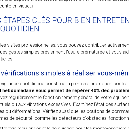
curité en vigueur.
S ÉTAPES CLÉS POUR BIEN ENTRETE
 QUOTIDIEN
 les visites professionnelles, vous pouvez contribuer activemen
ues gestes simples préviennent l'usure prématurée et vous aid
ielles.
 vérifications simples à réaliser vous-mê
 vigilance quotidienne constitue la première protection contr
l hebdomadaire vous permet de repérer 40% des problèmes
vez régulièrement le fonctionnement général de votre équipem
ituels ou aux vibrations excessives. Examinez l'état des surface
res ou déformations. Vérifiez aussi que les boutons de comm
mes de sécurité, comme les détecteurs d'obstacles, fonctionn
ttoyage régulier des rails de guidage pour les monte-escaliers