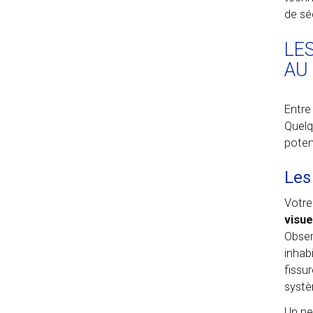
de sé
LE
AU
Entre
Quelq
potent
Les
Votre
visue
Obser
inhab
fissu
systè
Un ne