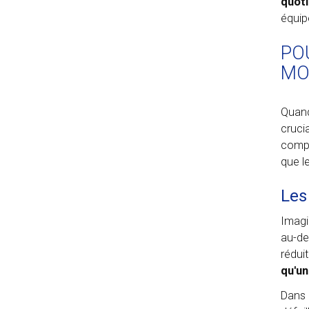
quoti
équip
PO
MOB
Quand
cruci
compr
que l
Les
Imagi
au-de
rédui
qu'un
Dans 