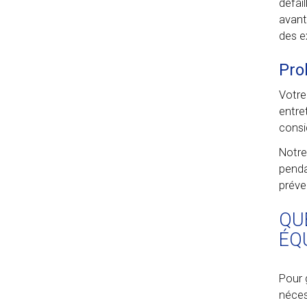
défai
avant
des e
Pro
Votre
entre
consi
Notre
penda
préve
QU
ÉQ
Pour g
néces