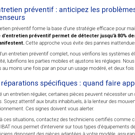
ntretien préventif : anticipez les problèm
enseurs
retien préventif forme la base d'une stratégie efficace pour m
e d'entretien préventif permet de détecter jusqu'à 80% de
nifestent.
Cette approche vous évite des pannes inattendues
d'un entretien préventif complet, nous vérifions les systèmes 
ité, lubrifions les parties mobiles et ajustons les réglages. N
es au moins une fois par an pour un usage modéré, et deux fois 
 réparations spécifiques : quand faire app
é un entretien régulier, certaines pièces peuvent nécessiter u
. Soyez attentif aux bruits inhabituels, à la lenteur des mou
ionnement. Ces signes doivent vous alerter.
à ces situations, contactez des techniciens certifiés comme ceu
BAT nous permet d'intervenir sur tous types d'équipements de
iciens disposent des pièces adaptées à votre modèle, assura